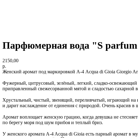
Парфюмерная вода "S parfum
2150,00
р.
Женский аромат под маркировкой А-4 Acqua di Gioia Giorgio A
⠀
Фужерный, цитрусовый, зелёный, легкий, сладко-освежающий а
приправленный свежесорванной мятой и сладостью сахарной в
⠀
Хрустальный, чистый, звенящий, переливчатый, играющий на к
и дарит наслаждение от единения с природой. Очень красив в 
⠀
Аромат воплощает женскую грацию, когда девушка не стесняетс
по берегу моря под шум прибоя и теплый бриз.
⠀
У женского аромата A-4 Acqua di Gioia есть парный аромат в м