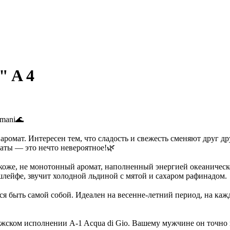
" A 4
rmani🌊
ромат. Интересен тем, что сладость и свежесть сменяют друг д
аты — это нечто невероятное!🌿
оже, не монотонный аромат, наполненный энергией океаническо
шлейфе, звучит холодной льдиной с мятой и сахаром рафинадом.
я быть самой собой. Идеален на весенне-летний период, на кажд
ужском исполнении A-1 Acqua di Gio. Вашему мужчине он точно п