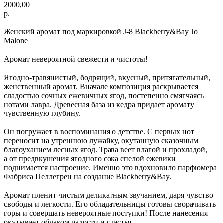
2000,00
р.
Женский аромат под маркировкой J-8 Blackberry&Bay Jo
Malone
⠀
Аромат невероятной свежести и чистоты!
⠀
Ягодно-травянистый, бодрящий, вкусный, притягательный,
женственный аромат. Вначале композиция раскрывается
сладостью сочных ежевичных ягод, постепенно смягчаясь
нотами лавра. Древесная база из кедра придает аромату
чувственную глубину.
⠀
Он погружает в воспоминания о детстве. С первых нот
переносит на утреннюю лужайку, окутанную сказочным
благоуханием лесных ягод. Трава веет влагой и прохладой,
а от предвкушения ягодного сока спелой ежевики
поднимается настроение. Именно это вдохновило парфюмера
Фабриса Пеллегрен на создание Blackberry&Bay.
⠀
Аромат пленит чистым деликатным звучанием, даря чувство
свободы и легкости. Его обладательницы готовы сворачивать
горы и совершать невероятные поступки! После нанесения
окутывает облаком радости и счастья.