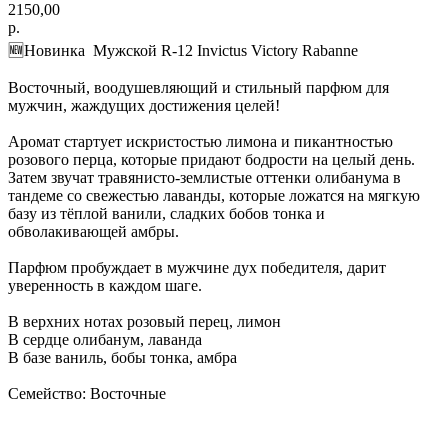
2150,00
р.
🆕Новинка Мужской R-12 Invictus Victory Rabanne
Восточный, воодушевляющий и стильный парфюм для
мужчин, жаждущих достижения целей!
Аромат стартует искристостью лимона и пикантностью
розового перца, которые придают бодрости на целый день.
Затем звучат травянисто-землистые оттенки олибанума в
тандеме со свежестью лаванды, которые ложатся на мягкую
базу из тёплой ванили, сладких бобов тонка и
обволакивающей амбры.
Парфюм пробуждает в мужчине дух победителя, дарит
уверенность в каждом шаге.
В верхних нотах розовый перец, лимон
В сердце олибанум, лаванда
В базе ваниль, бобы тонка, амбра
Семейство: Восточные