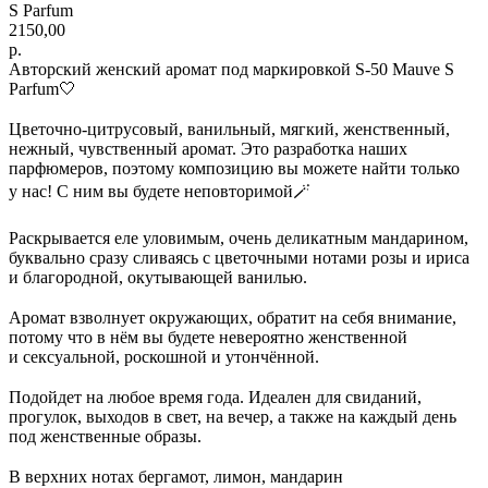
S Parfum
2150,00
р.
Авторский женский аромат под маркировкой S-50 Mauve S
Parfum🤍
⠀
Цветочно-цитрусовый, ванильный, мягкий, женственный,
нежный, чувственный аромат. Это разработка наших
парфюмеров, поэтому композицию вы можете найти только
у нас! С ним вы будете неповторимой🪄
⠀
Раскрывается еле уловимым, очень деликатным мандарином,
буквально сразу сливаясь с цветочными нотами розы и ириса
и благородной, окутывающей ванилью.
⠀
Аромат взволнует окружающих, обратит на себя внимание,
потому что в нём вы будете невероятно женственной
и сексуальной, роскошной и утончённой.
⠀
Подойдет на любое время года. Идеален для свиданий,
прогулок, выходов в свет, на вечер, а также на каждый день
под женственные образы.
⠀
В верхних нотах бергамот, лимон, мандарин