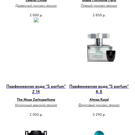
Cedrus Chloé
Gaba Hormone Paris
Древесный унисекс аромат
Пряный унисекс аромат
2 000
р.
2 850
р.
Парфюмерная вода "S parfum"
Парфюмерная вода "S parfum"
Z 14
K 8
The Muse Zarkoperfume
Almaz Kajal
Мускусный женский аромат
Фруктовый унисекс аромат
2 000
р.
3 290
р.