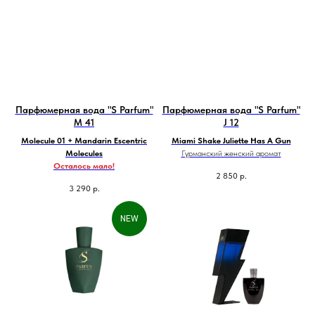
Парфюмерная вода "S Parfum"
Парфюмерная вода "S Parfum"
M 41
J 12
Molecule 01 + Mandarin Escentric
Miami Shake Juliette Has A Gun
Molecules
Гурманский женский аромат
Осталось мало!
2 850
р.
3 290
р.
NEW