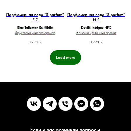
Парфюмерная вода "S parfum"
Парфюмерная вода "S parfum"
E 7
H 5
Blue Talisman Ex Nihilo
Devil's Intrigue HFC
Фруктовый унисекс аромат
Женский цветочный аромат
3 290
р.
3 290
р.
Load more
Если у вас возникли вопросы,