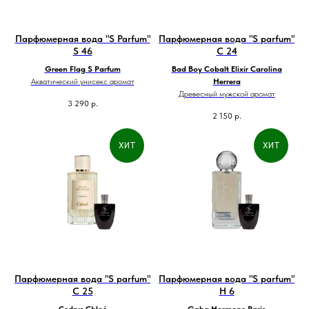
Парфюмерная вода "S Parfum"
Парфюмерная вода "S parfum"
S 46
C 24
Green Flag S Parfum
Bad Boy Cobalt Elixir Carolina
Акватический унисекс аромат
Herrera
Древесный мужской аромат
3 290
р.
2 150
р.
ХИТ
ХИТ
Парфюмерная вода "S parfum"
Парфюмерная вода "S parfum"
C 25
H 6