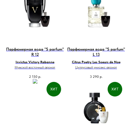
Парфюмерная вода "S parfum"
Парфюмерная вода "S parfum"
R 12
L 13
Invictus Victory Rabanne
Citrus Poetry Les Soeurs de Noe
Мужской восточный аромат
Цитрусовый унисекс аромат
2 150
р.
3 290
р.
ХИТ
ХИТ